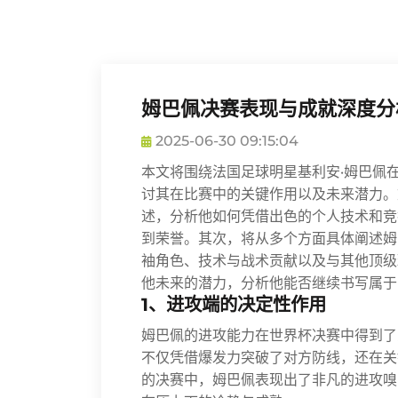
姆巴佩决赛表现与成就深度分
2025-06-30 09:15:04
本文将围绕法国足球明星基利安·姆巴佩
讨其在比赛中的关键作用以及未来潜力。
述，分析他如何凭借出色的个人技术和竞
到荣誉。其次，将从多个方面具体阐述姆
袖角色、技术与战术贡献以及与其他顶级
他未来的潜力，分析他能否继续书写属于
1、进攻端的决定性作用
姆巴佩的进攻能力在世界杯决赛中得到了
不仅凭借爆发力突破了对方防线，还在关
的决赛中，姆巴佩表现出了非凡的进攻嗅