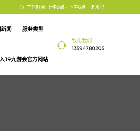
工作时间: 上午9点 - 下午6点
团新闻
服务类型
致电我们
13594780205
入J9九游会官方网站