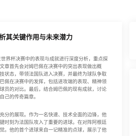
析其关键作用与未来潜力
在世界杯决赛中的表现与成就进行深度分析，重点探
文章首先会对姆巴佩在决赛中的突出表现做出概
技状态，带领法国队进入决赛，并最终为球队争取
巴佩在决赛中的发挥，包括进攻端的表现、精神领
球员的对比。最后，结合姆巴佩的现有成就，讨论
自己的传奇篇章。
充分的展现。作为一名快速、技术全面的边锋，他
键时刻为法国队攻入了重要的进球。在对阵阿根廷
觉。他的首个进球来自一记精准的点球，展示了他