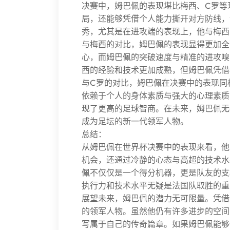
决赛中，姆巴佩的表现堪比梅西、C罗等
局，还能够凭借个人能力撕开对方防线，
秀，尤其是在进攻端的表现上，他与梅西
与梅西的对比，姆巴佩的表现显得更加全
心，而姆巴佩的突破速度与精准的进攻嗅
西的经验和技术更加成熟，但姆巴佩凭借
与C罗的对比，姆巴佩在决赛中的表现同
依赖于个人的身体素质与强大的心理素质
现了更高的足球智商。在未来，姆巴佩无
成为足坛的新一代领军人物。
总结：
从姆巴佩在世界杯决赛中的表现来看，他
机会，还通过冷静的心态与高超的技术水
佩不仅仅是一个得分机器，更是队友的支
执行力和技术水平无疑是法国队取胜的重
展望未来，姆巴佩的潜力无可限量。凭借
的领军人物。虽然他仍有许多进步的空间
写属于自己的传奇篇章。如果姆巴佩能够