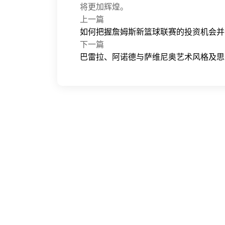
将更加辉煌。
上一篇
如何把握詹姆斯新篮球联赛的投资机会并
下一篇
巴雷拉、阿诺德与萨维尼奥艺术风格及思