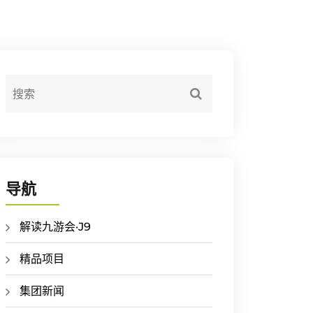
导航
解读九游会·J9
精品项目
集团新闻