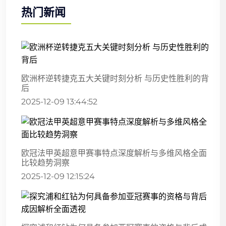
热门新闻
欧洲杯逆转捷克五大关键时刻分析 与历史性胜利的背
后
2025-12-09 13:44:52
欧冠法甲英超意甲赛事特点深度解析与多维风格全面
比较趋势洞察
2025-12-09 12:15:24