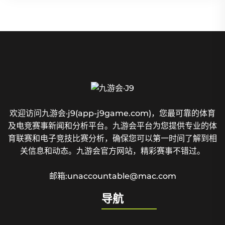
欢迎访问九游会·j9(app-j9game.com)，您最可靠的体育
及电竞赛事新闻和分析平台。九游会平台为您提供专业的体
育联赛和电子竞技比赛分析，确保您可以第一时间了解到相
关信息和动态。九游会官方网站，精彩赛事不错过。
邮箱:unaccountable@mac.com
导航