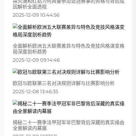
探究浦和红钻为何具备参加亚冠赛事的资格与背后成
因解析全面透视
2025-12-09 10:44:56
全面解析欧洲五大联赛差异与特色及竞技风格演变格
局深度剖析趋势
2025-12-09 09:14:46
欧冠与欧联第三名对决规则详解与比赛影响分析
2025-12-08 13:46:35
揭秘二十一赛季法甲冠军非巴黎背后深藏的真实缘由
全景解读内幕展