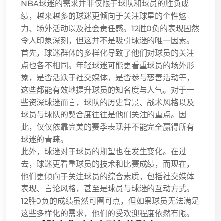
NBA球迷的需求并非仅限于球队和球员的胜负成
绩，越来越多的球迷更倾向于关注球星的个性魅
力、场外活动以及社会责任感。12胜0负的表现固然
令人印象深刻，但这并不是吸引球迷的唯一因素。
首先，球迷群体的多样化导致了他们对球员的关注
点也各不相同。年轻球迷可能更看重球员的场外形
象，是否活跃于社交媒体，是否参与慈善活动等，
这些都能有效地提升球员的知名度与人气。对于一
些资深球迷而言，球队的历史背景、战术风格以及
球员与球队的契合度往往是他们关注的重点。因
此，仅仅依靠完美的赛季表现并不能完全赢得所有
球迷的青睐。
此外，球迷对于球员的期望也在发生变化。在过
去，球迷更看重球员的技术和比赛成绩，而现在，
他们更倾向于关注球员的综合素质，包括社交媒体
表现、言论风格，甚至是球员与球迷的互动方式。
12胜0负的成绩虽然可圈可点，但如果球员无法满足
这些多样化的需求，他们的受欢迎程度依然有限。