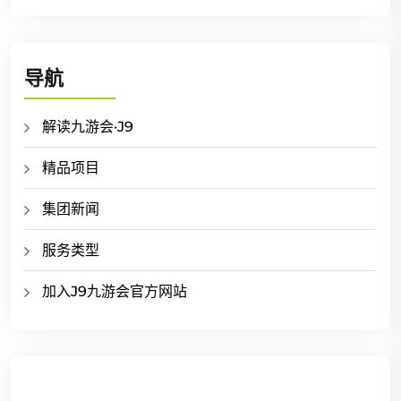
导航
解读九游会·J9
精品项目
集团新闻
服务类型
加入J9九游会官方网站