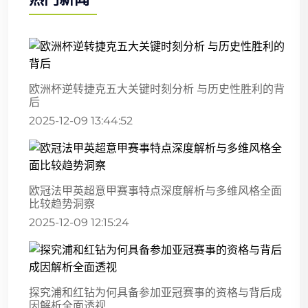
欧洲杯逆转捷克五大关键时刻分析 与历史性胜利的背
后
2025-12-09 13:44:52
欧冠法甲英超意甲赛事特点深度解析与多维风格全面
比较趋势洞察
2025-12-09 12:15:24
探究浦和红钻为何具备参加亚冠赛事的资格与背后成
因解析全面透视