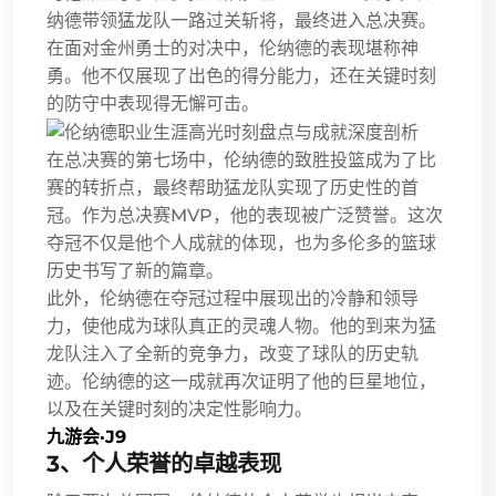
纳德带领猛龙队一路过关斩将，最终进入总决赛。
在面对金州勇士的对决中，伦纳德的表现堪称神
勇。他不仅展现了出色的得分能力，还在关键时刻
的防守中表现得无懈可击。
在总决赛的第七场中，伦纳德的致胜投篮成为了比
赛的转折点，最终帮助猛龙队实现了历史性的首
冠。作为总决赛MVP，他的表现被广泛赞誉。这次
夺冠不仅是他个人成就的体现，也为多伦多的篮球
历史书写了新的篇章。
此外，伦纳德在夺冠过程中展现出的冷静和领导
力，使他成为球队真正的灵魂人物。他的到来为猛
龙队注入了全新的竞争力，改变了球队的历史轨
迹。伦纳德的这一成就再次证明了他的巨星地位，
以及在关键时刻的决定性影响力。
九游会·J9
3、个人荣誉的卓越表现