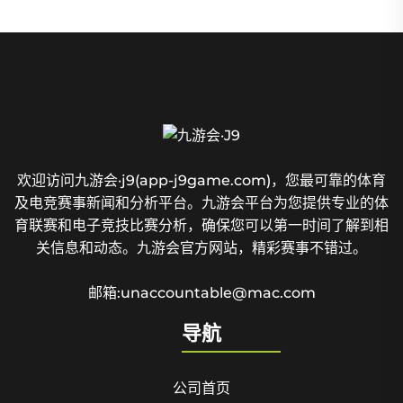
欢迎访问九游会·j9(app-j9game.com)，您最可靠的体育
及电竞赛事新闻和分析平台。九游会平台为您提供专业的体
育联赛和电子竞技比赛分析，确保您可以第一时间了解到相
关信息和动态。九游会官方网站，精彩赛事不错过。
邮箱:unaccountable@mac.com
导航
公司首页