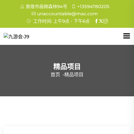
敦煌市画棉森林94号
+13594780205
unaccountable@mac.com
工作时间: 上午9点 - 下午6点
精品项目
首页
-
精品项目