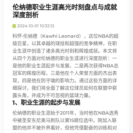
伦纳德职业生涯高光时刻盘点与成就
深度剖析
2024-10-01 10:32:12
科怀·伦纳德（Kawhi Leonard），这位NBA的超
级巨星，以其卓越的球技和超强的竞争精神，在职
业生涯中创造了诸多高光时刻和辉煌成就。本文将
从四个方面对伦纳德的职业生涯进行深度剖析：一
是他的职业生涯起步与发展，二是两次获得NBA总
冠军的辉煌历程，三是他在个人荣誉方面的杰出表
现，四是他在防守端的影响力。通过这些方面的详
细探讨，我们将全面了解这位球员如何在联盟中崭
露头角，并成为不可忽视的篮球力量。
1、职业生涯的起步与发展
伦纳德的职业生涯始于2011年，当时他在NBA选秀
中被圣安东尼奥马刺队以第15顺位选中。刚加入联
盟的他并不被外界看好，但他凭借勤奋的训练和对