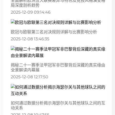
全面解析欧洲五大联赛差异与特色及竞技风格演变格
局深度剖析趋势
2025-12-09 09:14:46
欧冠与欧联第三名对决规则详解与比赛影响分析
2025-12-08 13:46:35
揭秘二十一赛季法甲冠军非巴黎背后深藏的真实缘由
全景解读内幕展
2025-12-08 12:17:50
如何通过数据分析揭示海瑟尔关与其他球队之间的互
动关系
2025-12-08 10:47:55