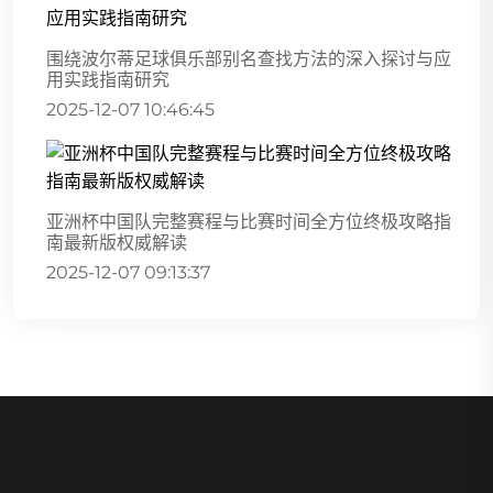
围绕波尔蒂足球俱乐部别名查找方法的深入探讨与应
用实践指南研究
2025-12-07 10:46:45
亚洲杯中国队完整赛程与比赛时间全方位终极攻略指
南最新版权威解读
2025-12-07 09:13:37