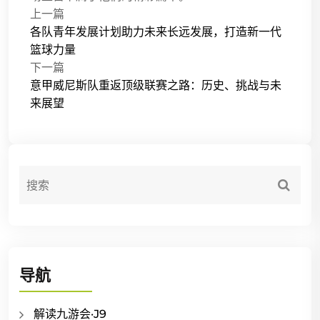
上一篇
各队青年发展计划助力未来长远发展，打造新一代
篮球力量
下一篇
意甲威尼斯队重返顶级联赛之路：历史、挑战与未
来展望
导航
解读九游会·J9