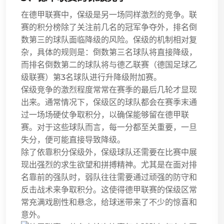
在德甲联赛中，保级是另一场同样激烈的竞争。联
赛的积分榜除了关注前几名的冠军争夺外，排名倒
数第三的球队面临降级的风险。保级的机制相对复
杂，具体的规则是：倒数第三名球队将直接降级，
而排名倒数第二的球队将与德乙联赛（德国足球乙
级联赛）第3名球队进行升降级附加赛。
保级竞争的激烈程度常常在赛季的最后几轮才显现
出来。通常情况下，保级区的球队都会在赛季末通
过一场场硬仗争取积分，以确保能够留在德甲联
赛。对于这些球队而言，每一分都至关重要，一旦
失分，便可能直接导致降级。
除了依靠积分保级外，保级球队还需要在比赛中展
现出强烈的求生欲望和拼搏精神。尤其是在面对排
名靠前的强队时，弱队往往需要通过顽强的防守和
反击战术来争取积分。这使得德甲联赛的保级区常
常充满戏剧性和悬念，给球迷带来了不少的惊喜和
意外。