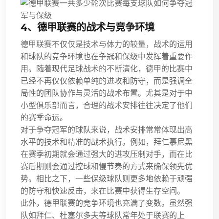
4、德甲联赛的战术与竞争环境
德甲联赛不仅仅是技术与体力的较量，战术的运用
和球队的竞争环境也在争冠和保级中发挥着重要作
用。随着现代足球战术的不断演化，德甲的比赛中
已经不再仅仅依赖单纯的进攻和防守，而是强调全
局性的团队协作与灵活的战术布置。尤其是对于中
小型俱乐部而言，合理的战术安排往往决定了他们
的赛季命运。
对于争夺冠军的球队来说，战术安排常常体现出高
水平的技术和精准的战术执行。例如，拜仁慕尼黑
在赛季初期就会通过强大的进攻压制对手，而在比
赛后期则会通过控球和慢节奏的方式来确保领先优
势。相比之下，一些保级球队则更多地依赖于顽强
的防守和快速反击，来在比赛中获得生存空间。
此外，德甲联赛的竞争环境也充满了变数。虽然强
队如拜仁、杜塞尔多夫等球队常年处于联赛的上