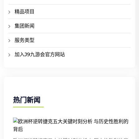
精品项目
集团新闻
服务类型
加入J9九游会官方网站
热门新闻