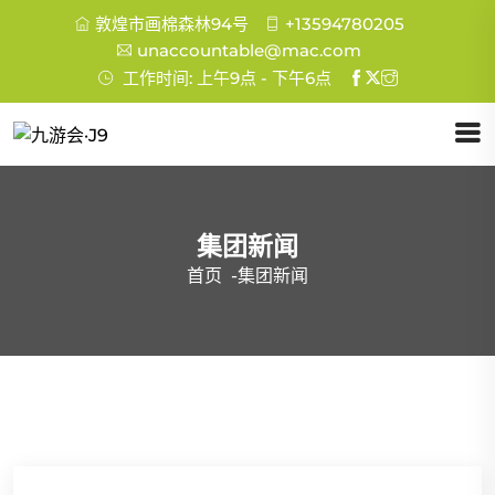
敦煌市画棉森林94号
+13594780205
unaccountable@mac.com
工作时间: 上午9点 - 下午6点
集团新闻
首页
-
集团新闻