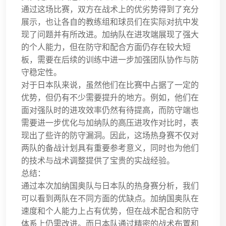
通过这场比赛，双方在战术上的优劣势得到了充分
展示，也让各自的教练组和球员们在实际对抗中发
现了问题并有所改进。加纳队在进攻端展现了强大
的个人能力，但在防守和配合方面仍存在较大短
板，需要在后续的训练中进一步加强团队协作与防
守稳定性。
对于日本队来说，虽然他们在比赛中占据了一定的
优势，但仍有不少需要提升的地方。例如，他们在
面对强队时的进攻效率仍然有待提高，而防守端也
需要进一步优化与加纳队的高压进攻作对比时，表
现出了些许的防守漏洞。因此，这场热身赛不仅对
两队的备战计划具有重要参考意义，同时也为他们
的技术与战术调整提供了宝贵的实战经验。
总结：
通过本次加纳国奥队与日本队的热身赛分析，我们
可以看到两队在不同方面的优缺点。加纳国奥队在
速度和个人能力上占有优势，但在战术配合和防守
体系上仍需改进。而日本队通过精密的战术布置和