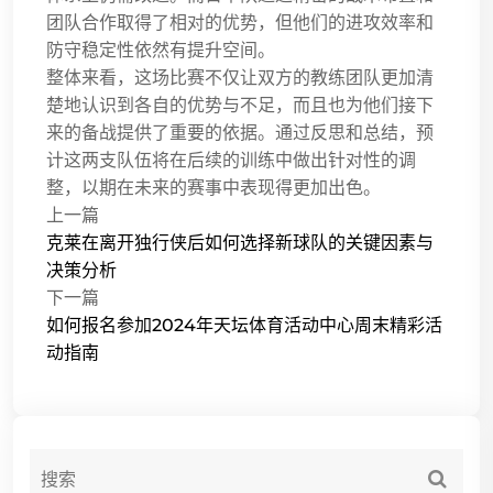
团队合作取得了相对的优势，但他们的进攻效率和
防守稳定性依然有提升空间。
整体来看，这场比赛不仅让双方的教练团队更加清
楚地认识到各自的优势与不足，而且也为他们接下
来的备战提供了重要的依据。通过反思和总结，预
计这两支队伍将在后续的训练中做出针对性的调
整，以期在未来的赛事中表现得更加出色。
上一篇
克莱在离开独行侠后如何选择新球队的关键因素与
决策分析
下一篇
如何报名参加2024年天坛体育活动中心周末精彩活
动指南