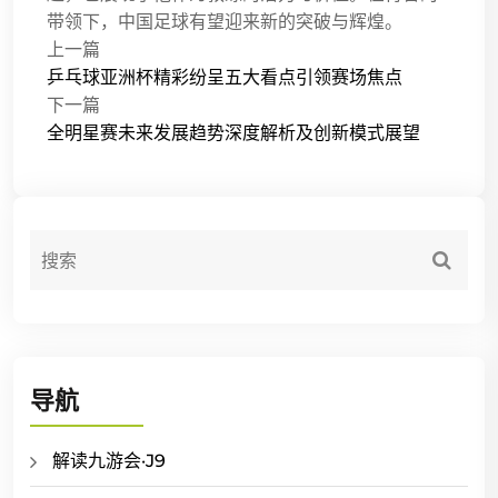
带领下，中国足球有望迎来新的突破与辉煌。
上一篇
乒乓球亚洲杯精彩纷呈五大看点引领赛场焦点
下一篇
全明星赛未来发展趋势深度解析及创新模式展望
导航
解读九游会·J9