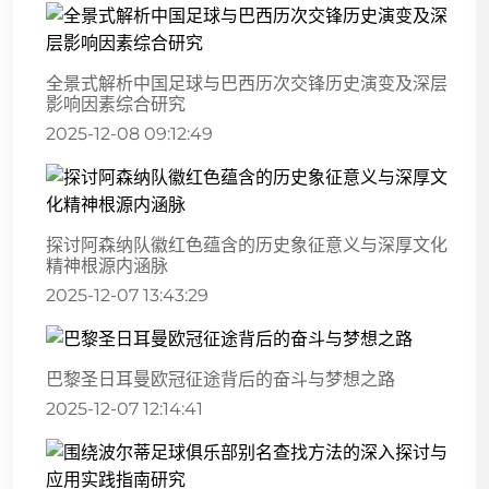
全景式解析中国足球与巴西历次交锋历史演变及深层
影响因素综合研究
2025-12-08 09:12:49
探讨阿森纳队徽红色蕴含的历史象征意义与深厚文化
精神根源内涵脉
2025-12-07 13:43:29
巴黎圣日耳曼欧冠征途背后的奋斗与梦想之路
2025-12-07 12:14:41