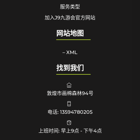
服务类型
加入J9九游会官方网站
网站地图
– XML
找到我们
敦煌市画棉森林94号
电话: 13594780205
上班时间: 早上9点 - 下午4点