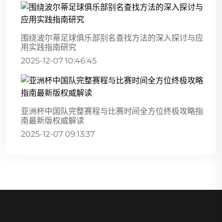
围绕波尔蒂足球俱乐部别名查找方法的深入探讨与应
用实践指南研究
2025-12-07 10:46:45
亚洲杯中国队完整赛程与比赛时间全方位终极攻略指
南最新版权威解读
2025-12-07 09:13:37