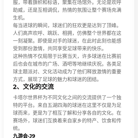
服，带着旗帜和标语，聚集在场馆外。无论是欢呼
助威，还是互相调侃，热情的氛围让整个赛场充满
生机。
每当进球的瞬间，球迷们的狂欢更是达到了顶峰。
人们高声欢呼、跳跃、相拥，仿佛整个世界都在这
一刻凝聚。即使是对手的球迷，在此时此刻也能感
受到那份激情，共同享受足球带来的快乐。
这种热情不仅局限于比赛当天，许多球迷在比赛前
后也会在城市的广场、酒吧等地继续庆祝。各类足
球主题派对、文化活动成为了他们释放激情的重要
方式，展现了足球的魅力和球迷的团结。
2、文化的交流
卡塔尔世界杯为不同文化之间的交流提供了一个独
特的平台。来自五湖四海的球迷在这里不仅是为足
球而来，更是为了相互了解和分享各自的文化。在
赛场外，球迷们互换着来自家乡的特产、饮食和传
统。
九游会·J9