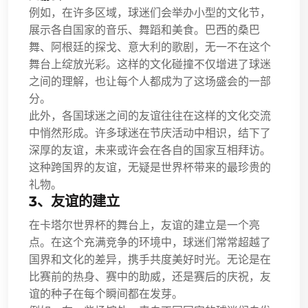
例如，在许多区域，球迷们会举办小型的文化节，
展示各自国家的音乐、舞蹈和美食。巴西的桑巴
舞、阿根廷的探戈、意大利的歌剧，无一不在这个
舞台上绽放光彩。这样的文化碰撞不仅增进了球迷
之间的理解，也让每个人都成为了这场盛会的一部
分。
此外，各国球迷之间的友谊往往在这样的文化交流
中悄然形成。许多球迷在节庆活动中相识，结下了
深厚的友谊，未来或许会在各自的国家互相拜访。
这种跨国界的友谊，无疑是世界杯带来的最珍贵的
礼物。
3、友谊的建立
在卡塔尔世界杯的舞台上，友谊的建立是一个亮
点。在这个充满竞争的环境中，球迷们常常超越了
国界和文化的差异，携手共度美好时光。无论是在
比赛前的热身、赛中的助威，还是赛后的庆祝，友
谊的种子在每个瞬间都在发芽。