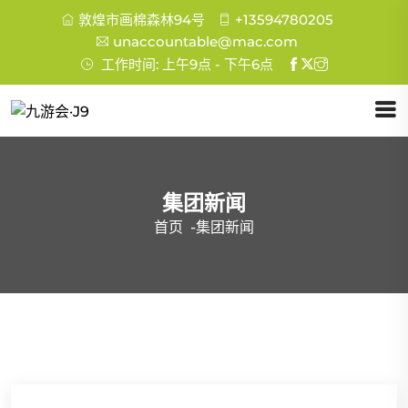
敦煌市画棉森林94号
+13594780205
unaccountable@mac.com
工作时间: 上午9点 - 下午6点
集团新闻
首页
-
集团新闻