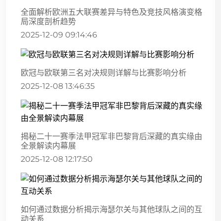
全面解析欧洲五大联赛差异与特色及竞技风格演变格
局深度剖析趋势
2025-12-09 09:14:46
欧冠与欧联第三名对决规则详解与比赛影响分析
2025-12-08 13:46:35
揭秘二十一赛季法甲冠军非巴黎背后深藏的真实缘由
全景解读内幕展
2025-12-08 12:17:50
如何通过数据分析揭示海瑟尔关与其他球队之间的互
动关系